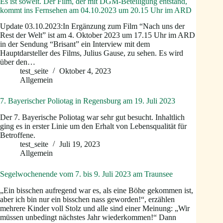
Es ist soweit. Der Film, der mit DGM-Beteiligung entstand,
kommt ins Fernsehen am 04.10.2023 um 20.15 Uhr im ARD
Update 03.10.2023:In Ergänzung zum Film “Nach uns der
Rest der Welt” ist am 4. Oktober 2023 um 17.15 Uhr im ARD
in der Sendung “Brisant” ein Interview mit dem
Hauptdarsteller des Films, Julius Gause, zu sehen. Es wird
über den…
test_seite
Oktober 4, 2023
Allgemein
7. Bayerischer Poliotag in Regensburg am 19. Juli 2023
Der 7. Bayerische Poliotag war sehr gut besucht. Inhaltlich
ging es in erster Linie um den Erhalt von Lebensqualität für
Betroffene.
test_seite
Juli 19, 2023
Allgemein
Segelwochenende vom 7. bis 9. Juli 2023 am Traunsee
„Ein bisschen aufregend war es, als eine Böhe gekommen ist,
aber ich bin nur ein bisschen nass geworden!“, erzählen
mehrere Kinder voll Stolz und alle sind einer Meinung: „Wir
müssen unbedingt nächstes Jahr wiederkommen!“ Dann